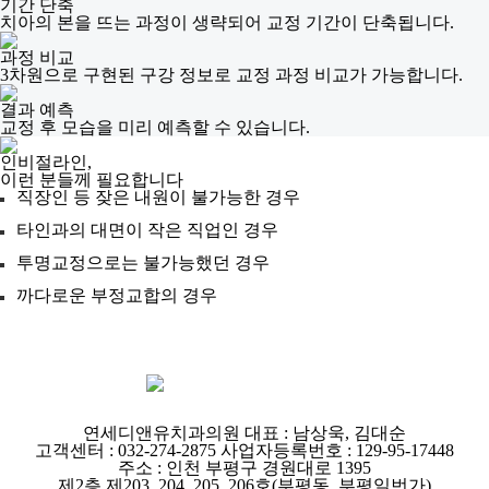
기간 단축
치아의 본을 뜨는 과정이 생략되어 교정 기간이 단축됩니다.
과정 비교
3차원으로 구현된 구강 정보로 교정 과정 비교가 가능합니다.
결과 예측
교정 후 모습을 미리 예측할 수 있습니다.
인비절라인,
이런 분들께 필요합니다
직장인 등 잦은 내원이 불가능한 경우
타인과의 대면이 작은 직업인 경우
투명교정으로는 불가능했던 경우
까다로운 부정교합의 경우
연세디앤유치과의원
대표 : 남상욱, 김대순
고객센터 : 032-274-2875
사업자등록번호 : 129-95-17448
주소 : 인천 부평구 경원대로 1395
제2층 제203, 204, 205, 206호(부평동, 부평일번가)